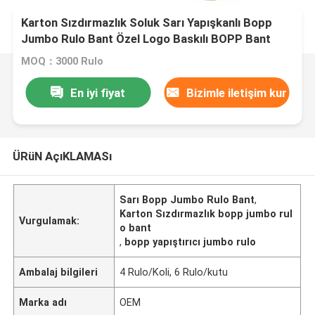
Karton Sızdırmazlık Soluk Sarı Yapışkanlı Bopp
Jumbo Rulo Bant Özel Logo Baskılı BOPP Bant
MOQ：3000 Rulo
En iyi fiyat
Bizimle iletişim kur
ÜRüN AçıKLAMASı
Sarı Bopp Jumbo Rulo Bant
,
Karton Sızdırmazlık bopp jumbo rul
Vurgulamak:
o bant
,
bopp yapıştırıcı jumbo rulo
Ambalaj bilgileri
4 Rulo/Koli, 6 Rulo/kutu
Marka adı
OEM