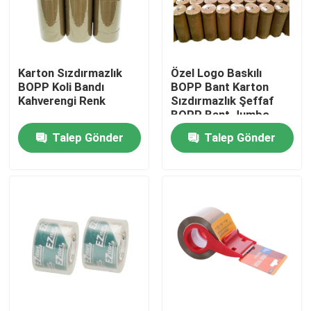
Hakkımızda
Karton Sızdırmazlık
Özel Logo Baskılı
Fabrika turu
BOPP Koli Bandı
BOPP Bant Karton
Kahverengi Renk
Sızdırmazlık Şeffaf
BOPP Bant Jumbo
Kalite kontrol
Rulolar
Talep Gönder
Talep Gönder
Bize Ulaşın
Haberler
Vakalar
BOPP Koli Bandı