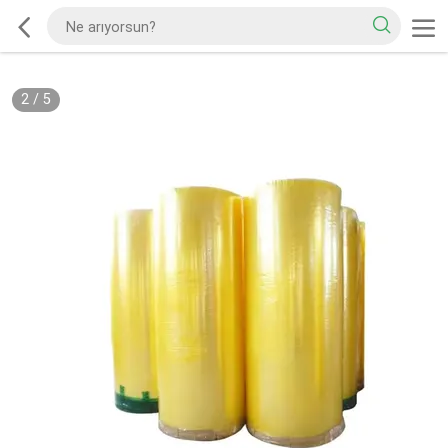
2
/
5