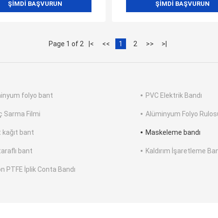
ŞIMDI BAŞVURUN
ŞIMDI BAŞVURUN
Page 1 of 2
|<
<<
1
2
>>
>|
inyum folyo bant
PVC Elektrik Bandı
ç Sarma Filmi
Alüminyum Folyo Rulos
t kağıt bant
Maskeleme bandı
taraflı bant
Kaldırım İşaretleme Ba
on PTFE İplik Conta Bandı