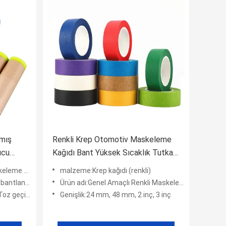
nmış
Renkli Krep Otomotiv Maskeleme
ucu
Kağıdı Bant Yüksek Sıcaklık Tutkal
li
Kalıntısı Yok
me bandı
malzeme:Krep kağıdı (renkli)
askeleme Kağıdı
Ürün adı:Genel Amaçlı Renkli Maskeleme Bandı
çirmez film
Genişlik:24 mm, 48 mm, 2 inç, 3 inç