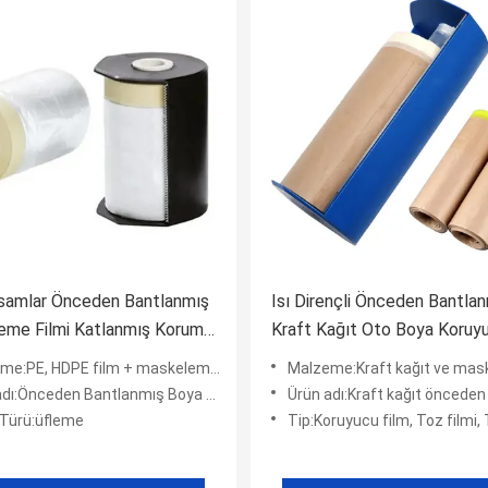
samlar Önceden Bantlanmış
Isı Dirençli Önceden Bantla
eme Filmi Katlanmış Koruma
Kraft Kağıt Oto Boya Koruy
İçin Tek Kullanımlık El
Maskeleme Kağıdı Dispenser
e:PE, HDPE film + maskeleme bandı
Malzeme:Kraft kağıt ve maskele
i
Önceden Bantlanmış Boya Maskeleme Kaplama Filmi
Ürün adı:Kraft kağıt önceden bantlanmış Dispenserli M
 Türü:üfleme
Tip:Koruyucu film, Toz filmi, Toz ge