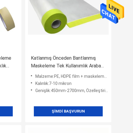
eleme
Katlanmış Önceden Bantlanmış
lık
Maskeleme Tek Kullanımlık Araba
Boyası PE Maskeleme Film
Malzeme:PE, HDPE film + maskeleme bandı
Kalınlık:7-10 mikron
Genişlik:450mm-2700mm, Özelleştirilmiş
ŞIMDI BAŞVURUN