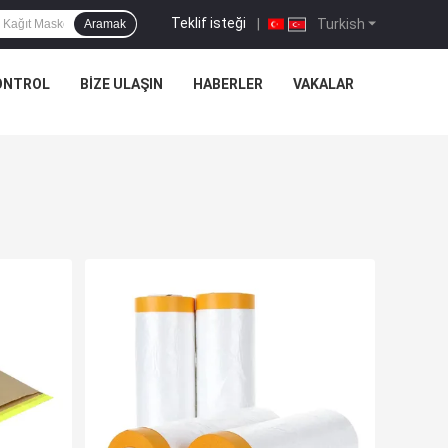
Teklif isteği
|
Turkish
Aramak
ONTROL
BIZE ULAŞIN
HABERLER
VAKALAR