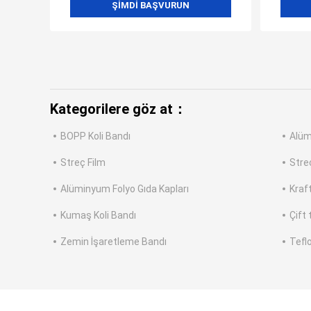
ŞIMDI BAŞVURUN
Kategorilere göz at：
BOPP Koli Bandı
Alüm
Streç Film
Stre
Alüminyum Folyo Gıda Kapları
Kraf
Kumaş Koli Bandı
Çift 
Zemin İşaretleme Bandı
Tefl