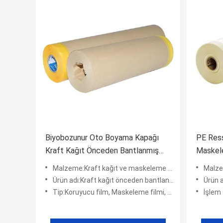
Biyobozunur Oto Boyama Kapağı
PE Res
Kraft Kağıt Önceden Bantlanmış
Maskel
Film Araba Boyası İçin Maskeleme
Boyama 
Malzeme:Kraft kağıt ve maskeleme bandı
Malzem
Kağıdı Filmi
Maskes
Ürün adı:Kraft kağıt önceden bantlanmış Maskeleme Kağıt Filmi
Ürün adı:
Tip:Koruyucu film, Maskeleme filmi, Toz geçirmez film
İşlem