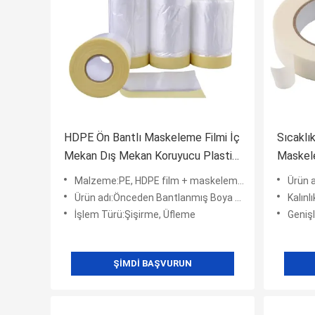
HDPE Ön Bantlı Maskeleme Filmi İç
Sıcaklı
Mekan Dış Mekan Koruyucu Plastik
Maskel
Film Boya Kullanımı
Maskel
Malzeme:PE, HDPE film + maskeleme bandı
Ürün 
Ürün adı:Önceden Bantlanmış Boya Maskeleme Kaplama Filmi
Kalınl
İşlem Türü:Şişirme, Üfleme
Genişli
ŞIMDI BAŞVURUN