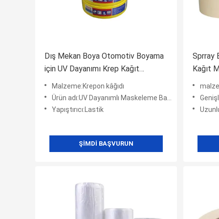
Dış Mekan Boya Otomotiv Boyama
Sprray 
için UV Dayanımı Krep Kağıt
Kağıt 
Maskeleme Bandı
Malzeme:Krepon kâğıdı
malze
Ürün adı:UV Dayanımlı Maskeleme Bandı
Genişlik
Yapıştırıcı:Lastik
Uzunlu
ŞIMDI BAŞVURUN