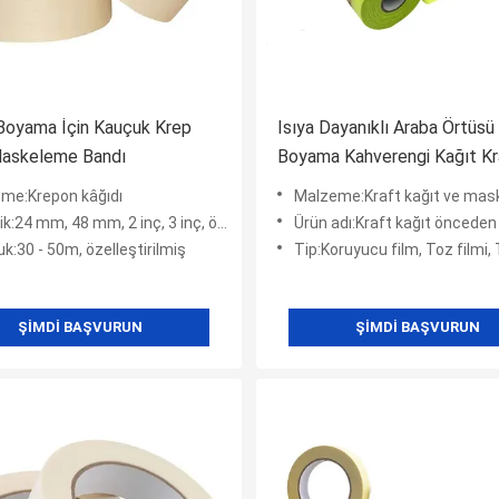
Boyama İçin Kauçuk Krep
Isıya Dayanıklı Araba Örtüsü
Maskeleme Bandı
Boyama Kahverengi Kağıt Kr
Maskeleme Bandı Oto Boya
me:Krepon kâğıdı
Malzeme:Kraft kağıt ve maskele
Koruyucu Maskeleme Kağıt F
:24 mm, 48 mm, 2 inç, 3 inç, özelleştirilmiş
Ürün adı:Kraft kağıt önceden bantlanmış Mask
k:30 - 50m, özelleştirilmiş
Tip:Koruyucu film, Toz filmi, Toz ge
ŞIMDI BAŞVURUN
ŞIMDI BAŞVURUN