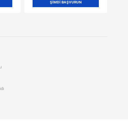
ŞIMDI BAŞVURUN
u
ndı