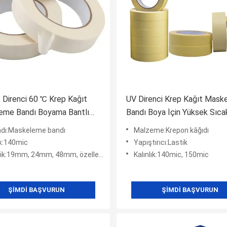
k Direnci 60 ℃ Krep Kağıt
UV Direnci Krep Kağıt Mask
eme Bandı Boyama Bantlı
Bandı Boya İçin Yüksek Sıcak
eme Filmi
Dayanımı Bandı
adı:Maskeleme bandı
Malzeme:Krepon kâğıdı
ık:140mic
Yapıştırıcı:Lastik
k:19mm, 24mm, 48mm, özelleştirilebilir
Kalınlık:140mic, 150mic
ŞIMDI BAŞVURUN
ŞIMDI BAŞVURUN