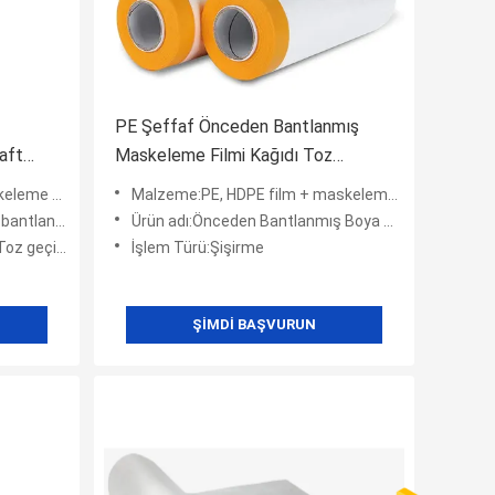
PE Şeffaf Önceden Bantlanmış
aft
Maskeleme Filmi Kağıdı Toz
Geçirmez Oto Boyama
me bandı
Malzeme:PE, HDPE film + maskeleme bandı
ilmi
eleme Kağıdı
Ürün adı:Önceden Bantlanmış Boya Maskeleme Kaplama Filmi
çirmez film
İşlem Türü:Şişirme
ŞIMDI BAŞVURUN