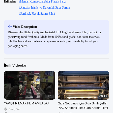
Etiketler:
#
Mantar Kompostlanabilir Plastik Sargı
#
Ambalaj İçin Isıya Dayanıklı Streç Sarma
#
Sarılmak Plastik Sarma Filmi
Video Description:
Discover the High Quality Antibacterial PE Cling Food Wrap Film, perfect for
preserving food freshness. Made from 100% food-grade, non-toxic materials,
this flexible and tear-resistant wrap ensures safety and durability for all your
packaging needs.
İlgili Videolar
01:10
00:19
YAPIŞTIRILMAK FİLM AMBALAJ
Gıda Soğutucu için Gıda Sınıfı Şeffaf
PVC Sarılmak Film Gıda Sarma Filmi
Streç Film