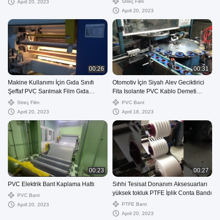
Streç Film
April 20, 2023
April 20, 2023
00:26
00:31
Makine Kullanımı İçin Gıda Sınıfı
Otomotiv İçin Siyah Alev Geciktirici
Şeffaf PVC Sarılmak Film Gıda
Fita Isolante PVC Kablo Demeti
Sarma Filmi
Bandı
Streç Film
PVC Bant
April 20, 2023
April 18, 2023
00:23
00:27
PVC Elektrik Bant Kaplama Hattı
Sıhhi Tesisat Donanım Aksesuarları
yüksek tokluk PTFE İplik Conta Bandı
PVC Bant
PTFE Bant
April 20, 2023
April 20, 2023